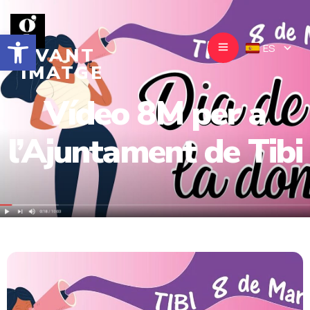
Abrir barra de herramientas
ES
AVANT
IMATGE
Vídeo 8M per a
INICIO
l’Ajuntament de Tibi
EMPRESA
SERVICIOS
EVENTOS
TRABAJOS REALIZADOS